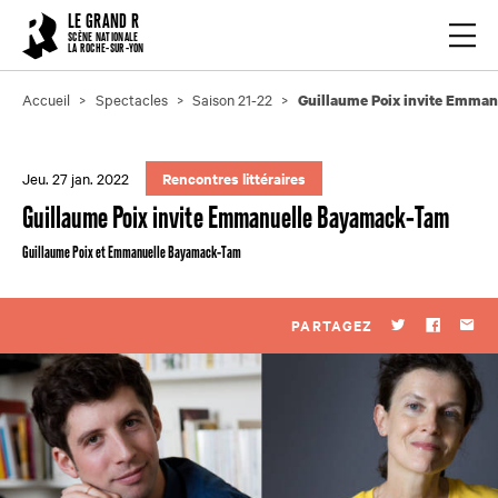
Cookies management panel
LE GRAND R
Ouvrir
SCÈNE NATIONALE
LA ROCHE-SUR-YON
Accueil
Spectacles
Saison 21-22
Guillaume Poix invite Emma
Jeu. 27 jan. 2022
Rencontres littéraires
Guillaume Poix invite Emmanuelle Bayamack-Tam
Guillaume Poix et Emmanuelle Bayamack-Tam
PARTAGEZ
Twitter
Faceboo
Par