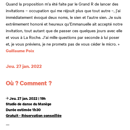
Quand la proposition m’a été faite par le Grand R de lancer des
invitations – occupation qui me réjouit plus que tout autre –, j’ai
immédiatement évoqué deux noms, le sien et l’autre sien. Je suis
extrêmement honoré et heureux qu’Emmanuelle ait accepté notre
invitation, tout autant que de passer ces quelques jours avec elle
et vous à La Roche. J’ai mille questions par seconde à lui poser
et, je vous préviens, je ne promets pas de vous céder le micro. »
Guillaume Poix
Dates et horaires
Jeu. 27 jan. 2022
Où ? Comment ?
Jeu. 27 jan. 2022 | 19h
Studio de danse du Manège
Durée estimée 1h30
Gratuit - Réservation conseillée
—