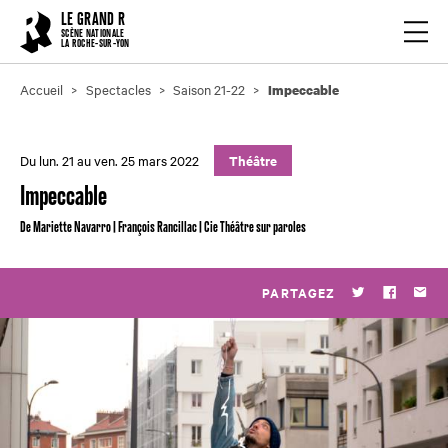
Cookies management panel
LE GRAND R
Ouvrir
SCÈNE NATIONALE
LA ROCHE-SUR-YON
Accueil
Spectacles
Saison 21-22
Impeccable
Du lun. 21 au ven. 25 mars 2022
Théâtre
Impeccable
De Mariette Navarro | François Rancillac | Cie Théâtre sur paroles
PARTAGEZ
Twitter
Faceboo
Par