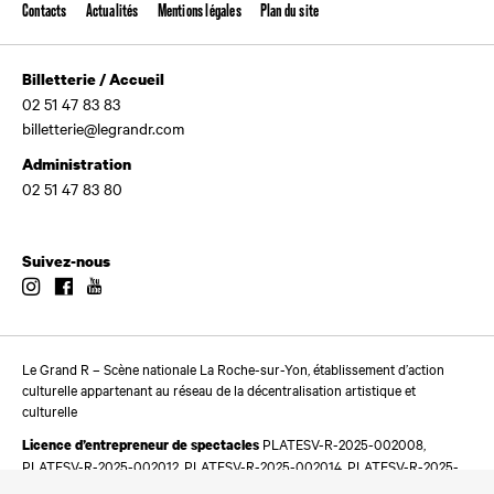
Contacts
Actualités
Mentions légales
Plan du site
Billetterie / Accueil
02 51 47 83 83
billetterie@legrandr.com
Administration
02 51 47 83 80
Suivez-nous
Instagram
Facebook
Youtube
Le Grand R – Scène nationale La Roche-sur-Yon, établissement d’action
culturelle appartenant au réseau de la décentralisation artistique et
culturelle
PLATESV-R-2025-002008,
Licence d’entrepreneur de spectacles
PLATESV-R-2025-002012, PLATESV-R-2025-002014, PLATESV-R-2025-
002016