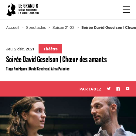
Cookies management panel
LE GRAND R
Ouvrir
SCÈNE NATIONALE
LA ROCHE-SUR-YON
Accueil
Spectacles
Saison 21-22
Soirée David Geselson | Chœ
Jeu. 2 déc. 2021
Théâtre
Soirée David Geselson | Chœur des amants
Tiago Rodrigues | David Geselson | Alma Palacios
PARTAGEZ
Twitter
Faceboo
Par