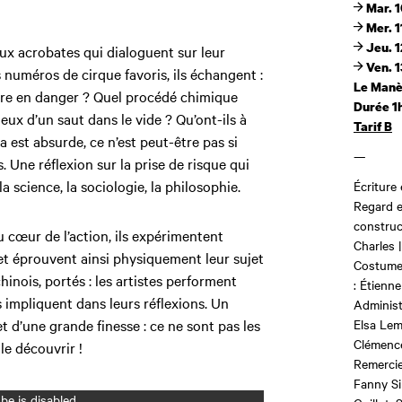
Mar. 1
Mer. 1
Jeu. 1
ux acrobates qui dialoguent sur leur
Ven. 1
 numéros de cirque favoris, ils échangent :
Le Manè
ttre en danger ? Quel procédé chimique
Durée 1
ieux d’un saut dans le vide ? Qu’ont-ils à
Tarif B
a est absurde, ce n’est peut-être pas si
—
. Une réflexion sur la prise de risque qui
la science, la sociologie, la philosophie.
Écriture 
Regard e
construc
u cœur de l’action, ils expérimentent
Charles 
et éprouvent ainsi physiquement leur sujet
Costumes
hinois, portés : les artistes performent
: Étienne
 impliquent dans leurs réflexions. Un
Administ
et d’une grande finesse : ce ne sont pas les
Elsa Lem
Clémence
e découvrir !
Remercie
Fanny Si
e is disabled.