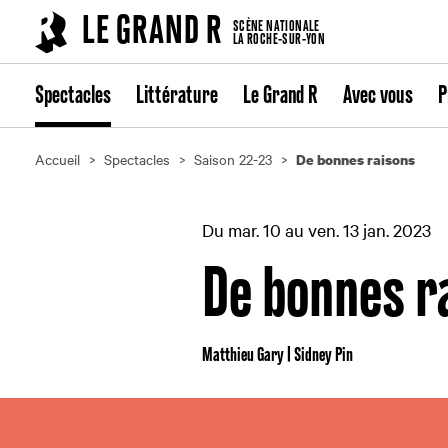
Cookies management panel
LE GRAND R
SCÈNE NATIONALE
LA ROCHE-SUR-YON
Spectacles
Littérature
Le Grand R
Avec vous
P
Accueil
Spectacles
Saison 22-23
De bonnes raisons
Du mar. 10 au ven. 13 jan. 2023
De bonnes r
Matthieu Gary | Sidney Pin