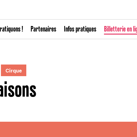
ratiquons !
Partenaires
Infos pratiques
Billetterie en li
Cirque
aisons