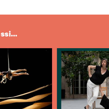
ussi…