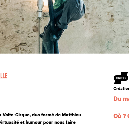
Créat
ALLE
Créatio
Du ma
Dates
La Volte-Cirque, duo formé de Matthieu
Où ?
virtuosité et humour pour nous faire