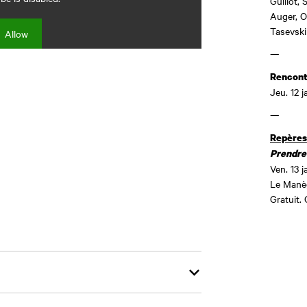
Guillot, 
Auger, O
Tasevski
Allow
—
Rencont
Jeu. 12 j
—
Repères
Prendre 
Ven. 13 j
Le Manèg
Gratuit. 