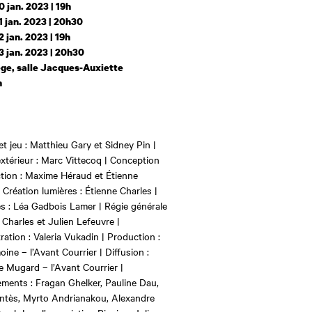
0 jan. 2023 | 19h
1 jan. 2023 | 20h30
2 jan. 2023 | 19h
3 jan. 2023 | 20h30
ge, salle Jacques-Auxiette
h
et jeu : Matthieu Gary et Sidney Pin |
xtérieur : Marc Vittecoq |
Conception
tion : Maxime Héraud et Étienne
|
Création lumières : Étienne Charles |
 : Léa Gadbois Lamer | Régie générale
 Charles et Julien Lefeuvre |
ration : Valeria Vukadin | Production :
oine – l’Avant Courrier |
Diffusion :
 Mugard – l’Avant Courrier |
ments : Fragan Ghelker, Pauline Dau,
ntès, Myrto Andrianakou, Alexandre