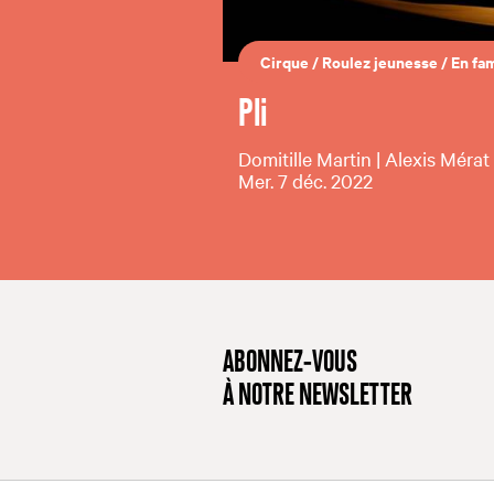
Cirque
/
Roulez jeunesse
/
En fam
Pli
Domitille Martin | Alexis Mérat
Mer. 7 déc. 2022
ABONNEZ-VOUS
À NOTRE NEWSLETTER