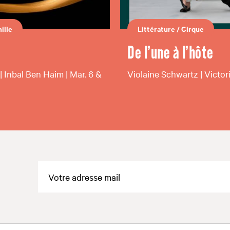
ille
Littérature
/
Cirque
De l’une à l’hôte
 | Inbal Ben Haim | Mar. 6 &
Violaine Schwartz | Victor