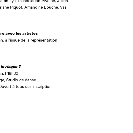
Sarah Lys, l’association Pivoine, Julien
riane Piquot, Amandine Bouche, Vasil
re avec les artistes
an. à l’issue de la représentation
le risque ?
an. | 18h30
e, Studio de danse
Ouvert à tous sur inscription