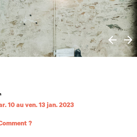
ion
n
r. 10 au ven. 13 jan. 2023
 et horaires
 Comment ?