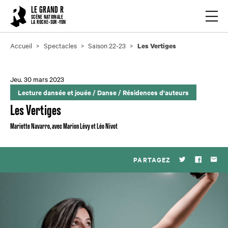
Cookies management panel
LE GRAND R
Ouvrir
SCÈNE NATIONALE
LA ROCHE-SUR-YON
Accueil
Spectacles
Saison 22-23
Les Vertiges
Jeu. 30 mars 2023
Lecture dansée et jouée
/
Danse
/
Résidences d'auteurs
Les Vertiges
Mariette Navarro, avec Marion Lévy et Léo Nivot
PARTAGEZ
Twitter
Faceboo
Par