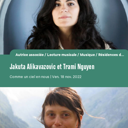
Autrice associée
/
Lecture musicale
/
Musique
/
Résidences d'auteurs
Jakuta Alikavazovic et Trami Nguyen
Comme un ciel en nous | Ven. 18 nov. 2022