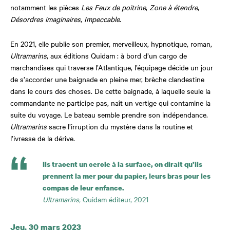
notamment les pièces
Les Feux de poitrine
,
Zone à étendre
,
Désordres imaginaires
,
Impeccable
.
En 2021, elle publie son premier, merveilleux, hypnotique, roman,
Ultramarins
, aux éditions Quidam : à bord d’un cargo de
marchandises qui traverse l’Atlantique, l’équipage décide un jour
de s’accorder une baignade en pleine mer, brèche clandestine
dans le cours des choses. De cette baignade, à laquelle seule la
commandante ne participe pas, naît un vertige qui contamine la
suite du voyage. Le bateau semble prendre son indépendance.
Ultramarins
sacre l’irruption du mystère dans la routine et
l’ivresse de la dérive.
Ils tracent
un cercle à
la surface,
on dirait
qu’ils
prennent
la mer pour
du papier,
leurs bras pour
les
compas de
leur enfance.
Ultramarins
,
Quidam éditeur, 2021
Dates et horaires
Jeu. 30 mars 2023