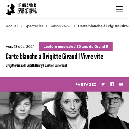
Cookies management panel
LE GRAND R
Ouvrir
SCÈNE NATIONALE
LA ROCHE-SUR-YON
Accueil
Spectacles
Saison 24-25
Carte blanche à Brigitte Girau
Ven. 13 déc. 2024
Lecture musicale
/
30 ans du Grand R
Carte blanche à Brigitte Giraud | Vivre vite
Brigitte Giraud | Judith Henry | Bastien Lallemant
PARTAGEZ
Twitter
Faceboo
Par