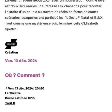
Lallemant, revenu début 2024 avec un nouvel album dont le titre
est doux aux oreilles :
La Paresse
. Dix chansons pour raconter
l’histoire d’un couple au travers de récits en forme de courts
scénarios, auxquelles ont participé les fidèles JP Nataf et BabX.
Tout comme une mystérieuse voix féminine, celle d’Elisabeth
Spettro.
Création
Création
Ven. 13 déc. 2024
Dates et horaires
Où ? Comment ?
Ven. 13 déc. 2024 | 20h30
Le Théâtre
Durée estimée 1h15
Tarif B