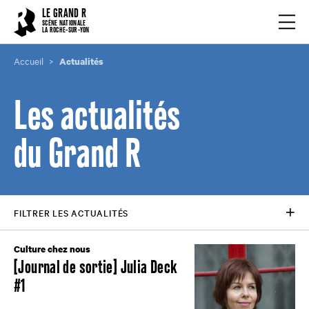
Cookies management panel
LE GRAND R
Ouvrir
SCÈNE NATIONALE
LA ROCHE-SUR-YON
Accueil
Actualités
Les actualités
du Grand R
FILTRER LES ACTUALITÉS
Culture chez nous
[Journal de sortie] Julia Deck
#1