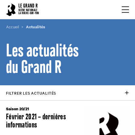
Cookies management panel
LE GRAND R
Ouvrir
SCÈNE NATIONALE
LA ROCHE-SUR-YON
Accueil
Actualités
Les actualités
du Grand R
FILTRER LES ACTUALITÉS
Saison 20/21
Février 2021 – dernières
informations