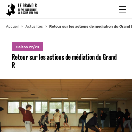
Cookies management panel
LE GRAND R
Ouvrir
SCÈNE NATIONALE
LA ROCHE-SUR-YON
Accueil
Actualités
Retour sur les actions de médiation du Grand 
Saison 22/23
Retour sur les actions de médiation du Grand
R