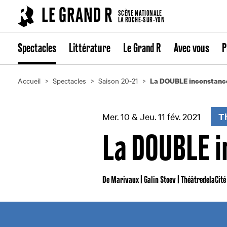
Cookies management panel
LE GRAND R
SCÈNE NATIONALE
LA ROCHE-SUR-YON
Spectacles
Littérature
Le Grand R
Avec vous
P
Accueil
Spectacles
Saison 20-21
La DOUBLE inconstance
Mer. 10 & Jeu. 11 fév. 2021
T
La DOUBLE i
De Marivaux | Galin Stoev | ThéâtredelaCité