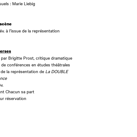
suels : Marie Liebig
 scène
év. à l’issue de la représentation
erses
par Brigitte Prost, critique dramatique
e de conférences en études théâtrales
e de la représentation de
La DOUBLE
ance
év.
ant
Chacun sa part
sur réservation