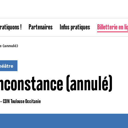
ratiquons !
Partenaires
Infos pratiques
Billetterie en li
 (annulé)
héâtre
nconstance (annulé)
 - CDN Toulouse Occitanie