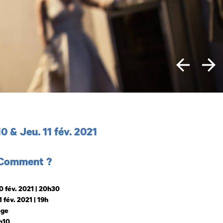
 et horaires
10 & Jeu. 11 fév. 2021
 Comment ?
0 fév. 2021 | 20h30
 fév. 2021 | 19h
ège
h10