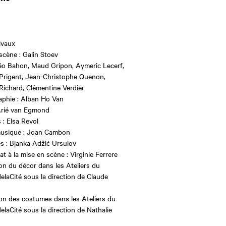
ivaux
scène : Galin Stoev
éo Bahon, Maud Gripon, Aymeric Lecerf,
Prigent, Jean-Christophe Quenon,
Richard, Clémentine Verdier
phie : Alban Ho Van
Arié van Egmond
 : Elsa Revol
musique : Joan Cambon
 : Bjanka Adžić Ursulov
t à la mise en scène : Virginie Ferrere
ion du décor dans les Ateliers du
elaCité sous la direction de Claude
ion des costumes dans les Ateliers du
elaCité sous la direction de Nathalie