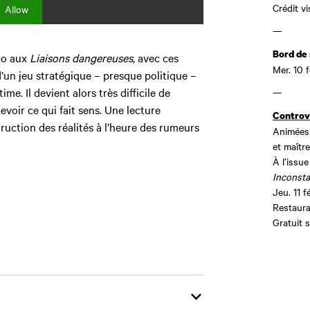
Crédit vi
Allow
—
Bord de
cho aux
Liaisons dangereuses
, avec ces
Mer. 10 f
’un jeu stratégique – presque politique –
me. Il devient alors très difficile de
—
evoir ce qui fait sens. Une lecture
Controv
uction des réalités à l’heure des rumeurs
Animées 
et maîtr
À l’issu
Inconst
Jeu. 11 f
Restaur
Gratuit 