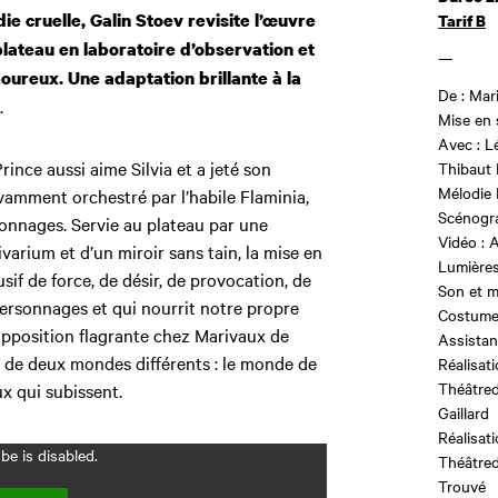
e cruelle, Galin Stoev revisite l’œuvre
Tarif B
lateau en laboratoire d’observation et
—
ureux. Une adaptation brillante à la
De : Mar
.
Mise en 
Avec : L
Prince aussi aime Silvia et a jeté son
Thibaut 
Mélodie 
avamment orchestré par l’habile Flaminia,
Scénogra
sonnages. Servie au plateau par une
Vidéo : 
arium et d’un miroir sans tain, la mise en
Lumières
if de force, de désir, de provocation, de
Son et 
 personnages et qui nourrit notre propre
Costumes
’opposition flagrante chez Marivaux de
Assistana
 de deux mondes différents : le monde de
Réalisat
Théâtred
x qui subissent.
Gaillard
Réalisat
e is disabled.
Théâtred
Trouvé