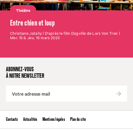
Théâtre
Entre chien et loup
Christiane Jatahy l D'après le film Dogville de Lars Von Trier |
Mer. 15 & Jeu. 16 mars 2023
ABONNEZ-VOUS
À NOTRE NEWSLETTER
Valide
Contacts
Actualités
Mentions légales
Plan du site