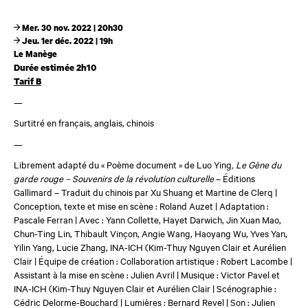
Mer. 30 nov. 2022 | 20h30
Jeu. 1er déc. 2022 | 19h
Le Manège
Durée estimée 2h10
Tarif B
—
Surtitré en français, anglais, chinois
—
Librement adapté du « Poème document » de Luo Ying
, Le Gène du
garde rouge – Souvenirs de la révolution culturelle
– Éditions
Gallimard – Traduit du chinois par Xu Shuang et Martine de Clerq |
Conception, texte et mise en scène : Roland Auzet | Adaptation :
Pascale Ferran | Avec : Yann Collette, Hayet Darwich, Jin Xuan Mao,
Chun-Ting Lin, Thibault Vinçon, Angie Wang, Haoyang Wu, Yves Yan,
Yilin Yang, Lucie Zhang,
INA-ICH (Kim-Thuy Nguyen Clair et Aurélien
Clair
| Équipe de création : Collaboration artistique : Robert Lacombe |
Assistant à la mise en scène : Julien Avril | Musique : Victor Pavel et
INA-ICH (Kim-Thuy Nguyen Clair et Aurélien Clai
r | Scénographie :
Cédric Delorme-Bouchard | Lumières : Bernard Revel | Son : Julien