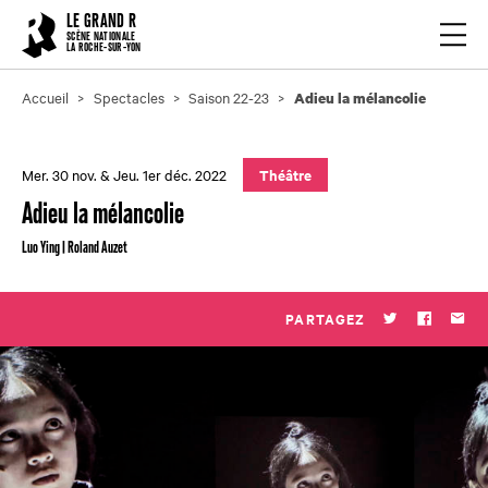
Cookies management panel
LE GRAND R
Ouvrir
SCÈNE NATIONALE
LA ROCHE-SUR-YON
Accueil
Spectacles
Saison 22-23
Adieu la mélancolie
Mer. 30 nov. & Jeu. 1er déc. 2022
Théâtre
Adieu la mélancolie
Luo Ying | Roland Auzet
PARTAGEZ
Twitter
Faceboo
Par