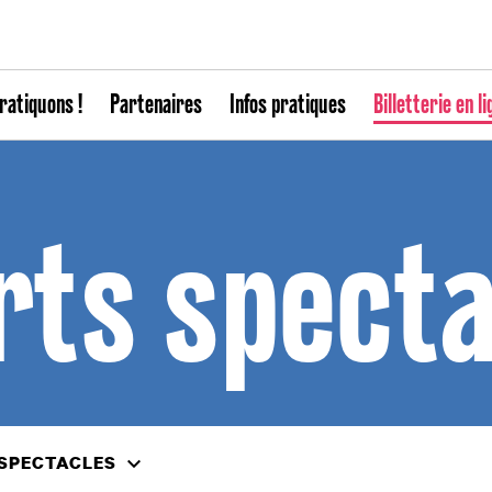
ratiquons !
Partenaires
Infos pratiques
Billetterie en li
rts specta
 SPECTACLES