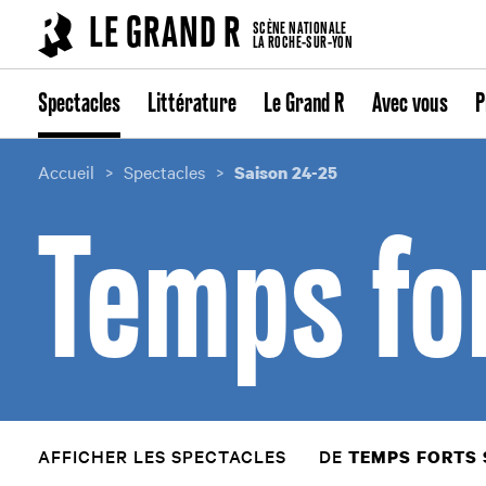
Cookies management panel
LE GRAND R
SCÈNE NATIONALE
LA ROCHE-SUR-YON
Spectacles
Littérature
Le Grand R
Avec vous
P
Accueil
Spectacles
Saison 24-25
Temps fo
AFFICHER LES SPECTACLES
DE
TEMPS FORTS