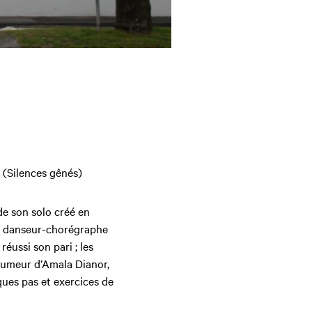
(Silences gênés)
»
de son solo créé en
le danseur-chorégraphe
éussi son pari ; les
 humeur d’Amala Dianor,
ques pas et exercices de