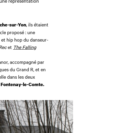
d’une représentation
, ils étaient
oche-sur-Yon
acle proposé : une
e et hip hop du danseur-
Rec
et
The Falling
ianor, accompagné par
ques du Grand R, et en
lle dans les deux
à
Fontenay-le-Comte.