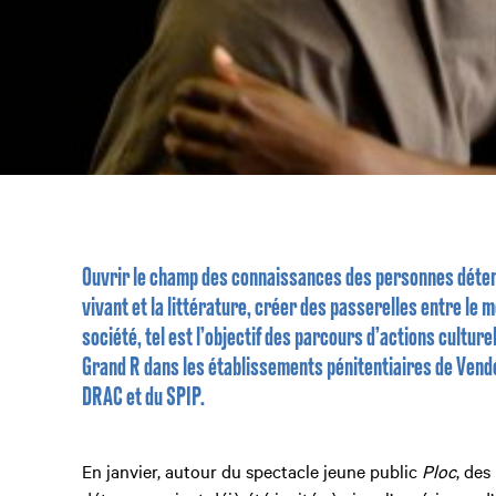
Ouvrir le champ des connaissances des personnes déten
vivant et la littérature, créer des passerelles entre le 
société, tel est l’objectif des parcours d’actions culture
Grand R dans les établissements pénitentiaires de Vendé
DRAC et du SPIP.
En janvier, autour du spectacle jeune public
Ploc
, des