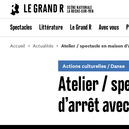
Cookies management panel
LE GRAND R
SCÈNE NATIONALE
LA ROCHE-SUR-YON
Spectacles
Littérature
Le Grand R
Avec vous
P
Accueil
Actualités
Atelier / spectacle en maison d
Actions culturelles
/
Danse
Atelier / sp
d’arrêt ave