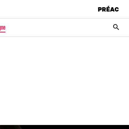
PRÉAC
Rec
gne