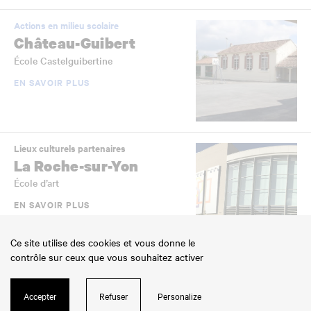
Actions en milieu scolaire
Château-Guibert
École Castelguibertine
EN SAVOIR PLUS
Lieux culturels partenaires
La Roche-sur-Yon
École d’art
EN SAVOIR PLUS
Ce site utilise des cookies et vous donne le
contrôle sur ceux que vous souhaitez activer
Actions en milieu scolaire
Aizenay
Accepter
Refuser
Personalize
École de la Pénière