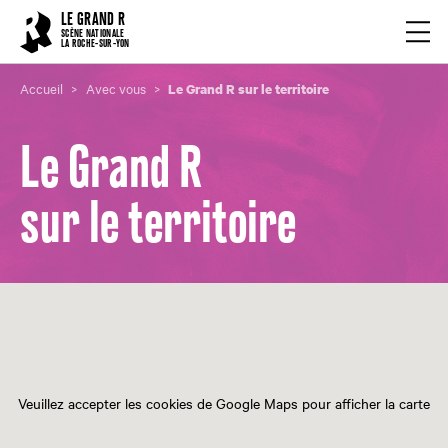
Cookies management panel
LE GRAND R
Ouvrir
SCÈNE NATIONALE
LA ROCHE-SUR-YON
Accueil
Avec vous
Le Grand R sur le territoire
Le Grand R
sur le territoire