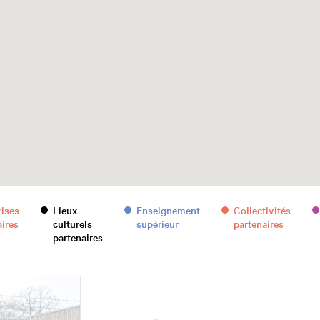
rises
Lieux
Enseignement
Collectivités
aires
culturels
supérieur
partenaires
partenaires