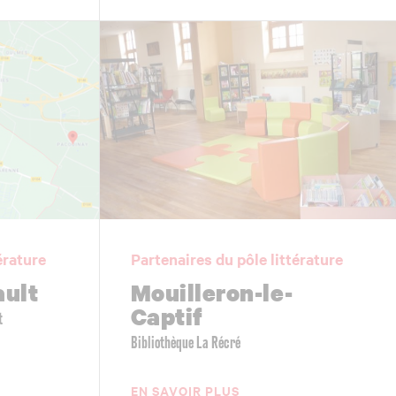
érature
Partenaires du pôle littérature
ault
Mouilleron-le-
Captif
t
Bibliothèque La Récré
EN SAVOIR PLUS