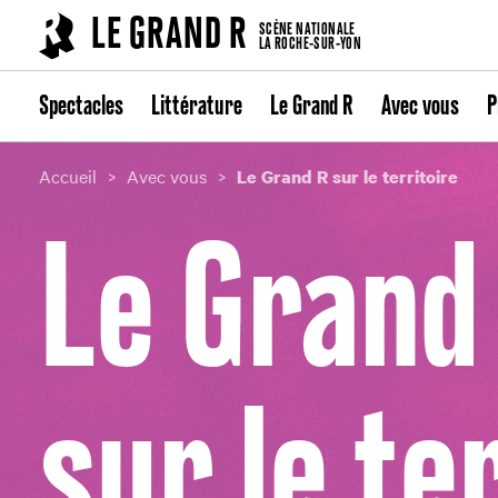
Cookies management panel
LE GRAND R
SCÈNE NATIONALE
LA ROCHE-SUR-YON
Spectacles
Littérature
Le Grand R
Avec vous
P
Accueil
Avec vous
Le Grand R sur le territoire
Le Grand
sur le te