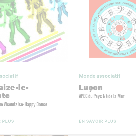
sociatif
Monde associatif
aize-le-
Luçon
mte
APEC du Pays Né de la Mer
ue Vicomtaise-Happy Dance
R PLUS
EN SAVOIR PLUS