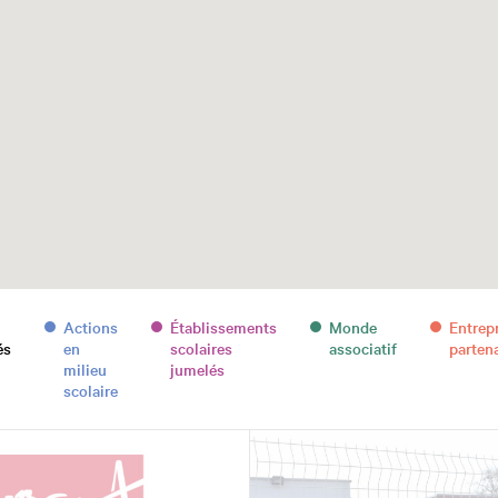
Actions
Établissements
Monde
Entrep
és
en
scolaires
associatif
parten
milieu
jumelés
scolaire