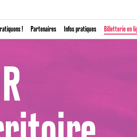
ratiquons !
Partenaires
Infos pratiques
Billetterie en li
 R
rritoire