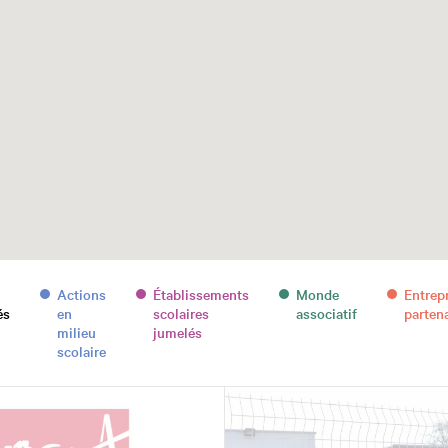
Actions
Établissements
Monde
Entrep
és
en
scolaires
associatif
parten
milieu
jumelés
scolaire