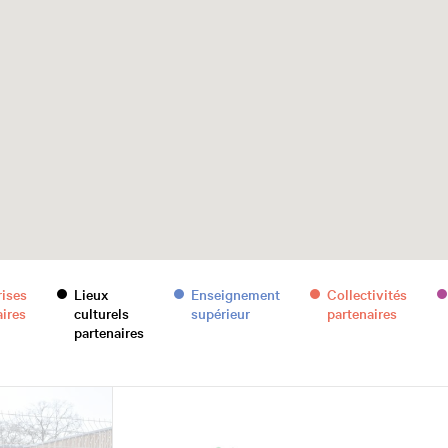
rises
Lieux
Enseignement
Collectivités
aires
culturels
supérieur
partenaires
partenaires