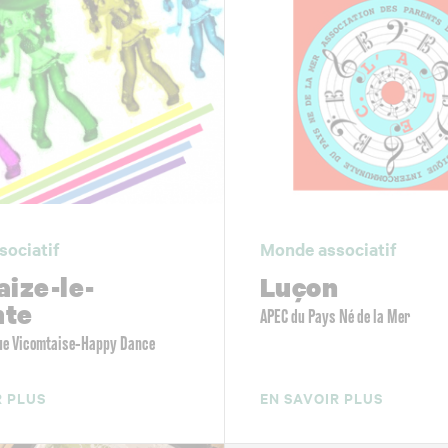
sociatif
Monde associatif
aize-le-
Luçon
mte
APEC du Pays Né de la Mer
ue Vicomtaise-Happy Dance
R PLUS
EN SAVOIR PLUS