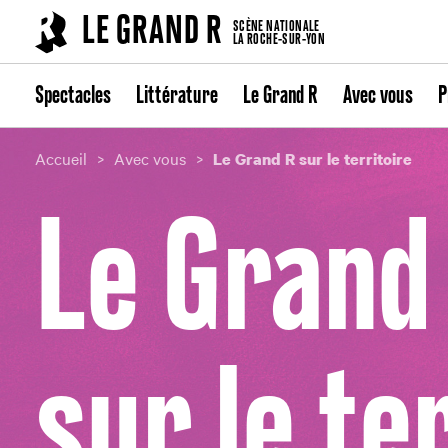
Cookies management panel
LE GRAND R
SCÈNE NATIONALE
LA ROCHE-SUR-YON
Spectacles
Littérature
Le Grand R
Avec vous
P
Accueil
Avec vous
Le Grand R sur le territoire
Le Grand
sur le te