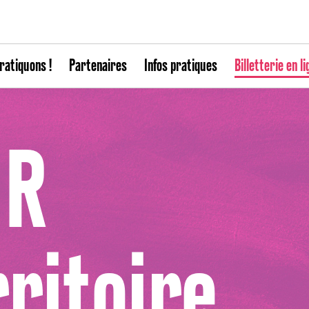
ratiquons !
Partenaires
Infos pratiques
Billetterie en li
 R
rritoire