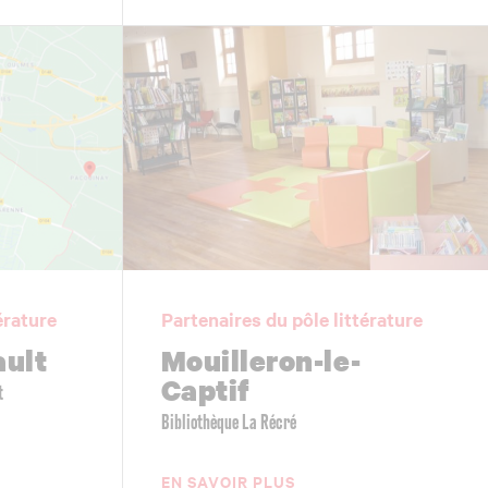
érature
Partenaires du pôle littérature
ault
Mouilleron-le-
Captif
t
Bibliothèque La Récré
EN SAVOIR PLUS