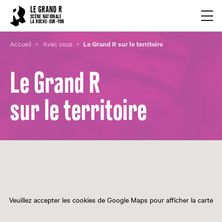
Cookies management panel
LE GRAND R
Ouvrir
SCÈNE NATIONALE
LA ROCHE-SUR-YON
Accueil
Avec vous
Le Grand R sur le territoire
Le Grand R
sur le territoire