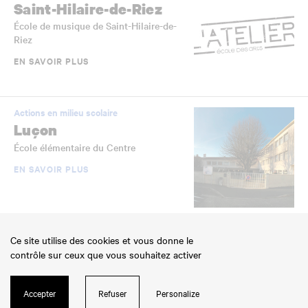
Saint-Hilaire-de-Riez
École de musique de Saint-Hilaire-de-
Riez
EN SAVOIR PLUS
Actions en milieu scolaire
Luçon
École élémentaire du Centre
EN SAVOIR PLUS
Établissements scolaires jumelés
Ce site utilise des cookies et vous donne le
La Roche-sur-Yon
contrôle sur ceux que vous souhaitez activer
École élémentaire Jean-Yole
EN SAVOIR PLUS
Accepter
Refuser
Personalize