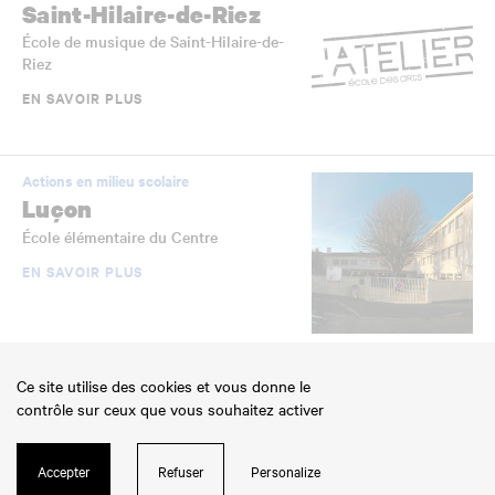
Saint-Hilaire-de-Riez
École de musique de Saint-Hilaire-de-
Riez
EN SAVOIR PLUS
Actions en milieu scolaire
Luçon
École élémentaire du Centre
EN SAVOIR PLUS
Établissements scolaires jumelés
Ce site utilise des cookies et vous donne le
La Roche-sur-Yon
contrôle sur ceux que vous souhaitez activer
École élémentaire Jean-Yole
EN SAVOIR PLUS
Accepter
Refuser
Personalize