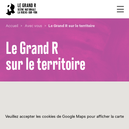
Cookies management panel
LE GRAND R
Ouvrir
SCÈNE NATIONALE
LA ROCHE-SUR-YON
Accueil
Avec vous
Le Grand R sur le territoire
Le Grand R
sur le territoire