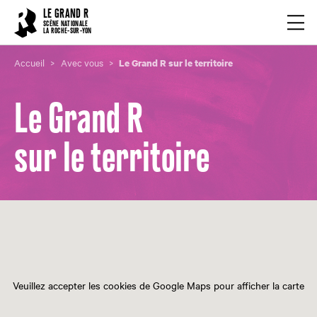
Cookies management panel
LE GRAND R
Ouvrir
SCÈNE NATIONALE
LA ROCHE-SUR-YON
Accueil
Avec vous
Le Grand R sur le territoire
Le Grand R
sur le territoire