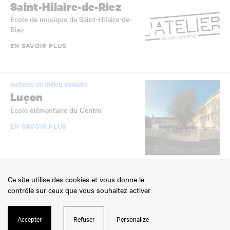
Saint-Hilaire-de-Riez
École de musique de Saint-Hilaire-de-
Riez
EN SAVOIR PLUS
Actions en milieu scolaire
Luçon
École élémentaire du Centre
EN SAVOIR PLUS
Établissements scolaires jumelés
Ce site utilise des cookies et vous donne le
La Roche-sur-Yon
contrôle sur ceux que vous souhaitez activer
École élémentaire Jean-Yole
EN SAVOIR PLUS
Accepter
Refuser
Personalize