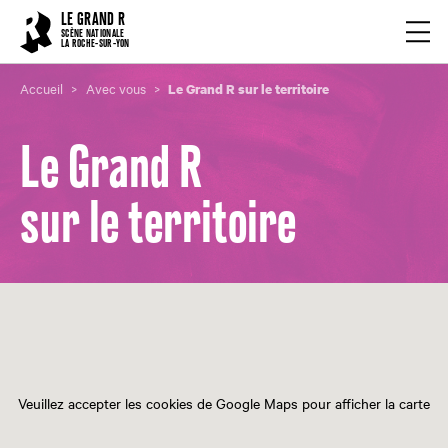
Cookies management panel
LE GRAND R
Ouvrir
SCÈNE NATIONALE
LA ROCHE-SUR-YON
Accueil
Avec vous
Le Grand R sur le territoire
Le Grand R
sur le territoire