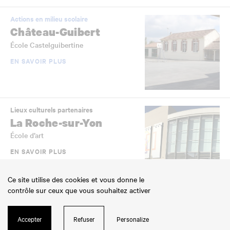
Actions en milieu scolaire
Château-Guibert
École Castelguibertine
EN SAVOIR PLUS
Lieux culturels partenaires
La Roche-sur-Yon
École d’art
EN SAVOIR PLUS
Ce site utilise des cookies et vous donne le
contrôle sur ceux que vous souhaitez activer
Actions en milieu scolaire
Aizenay
Accepter
Refuser
Personalize
École de la Pénière