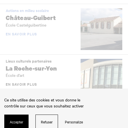
Actions en milieu scolaire
Château-Guibert
École Castelguibertine
EN SAVOIR PLUS
Lieux culturels partenaires
La Roche-sur-Yon
École d’art
EN SAVOIR PLUS
Ce site utilise des cookies et vous donne le
contrôle sur ceux que vous souhaitez activer
Actions en milieu scolaire
Aizenay
Accepter
Refuser
Personalize
École de la Pénière