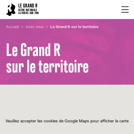
Cookies management panel
LE GRAND R
Ouvrir
SCÈNE NATIONALE
LA ROCHE-SUR-YON
Accueil
Avec vous
Le Grand R sur le territoire
Le Grand R
sur le territoire