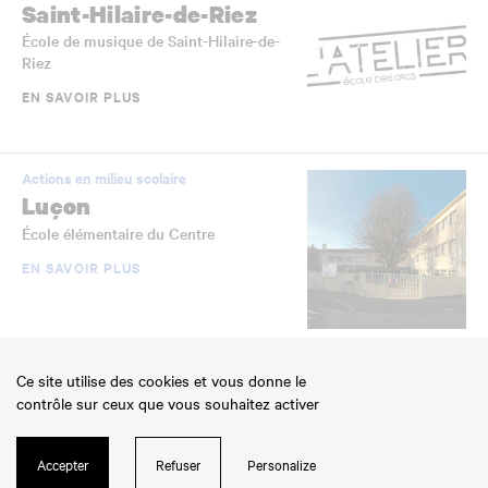
Saint-Hilaire-de-Riez
École de musique de Saint-Hilaire-de-
Riez
EN SAVOIR PLUS
Actions en milieu scolaire
Luçon
École élémentaire du Centre
EN SAVOIR PLUS
Établissements scolaires jumelés
Ce site utilise des cookies et vous donne le
La Roche-sur-Yon
contrôle sur ceux que vous souhaitez activer
École élémentaire Jean-Yole
EN SAVOIR PLUS
Accepter
Refuser
Personalize