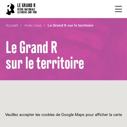
Cookies management panel
LE GRAND R
Ouvrir
SCÈNE NATIONALE
LA ROCHE-SUR-YON
Accueil
Avec vous
Le Grand R sur le territoire
Le Grand R
sur le territoire