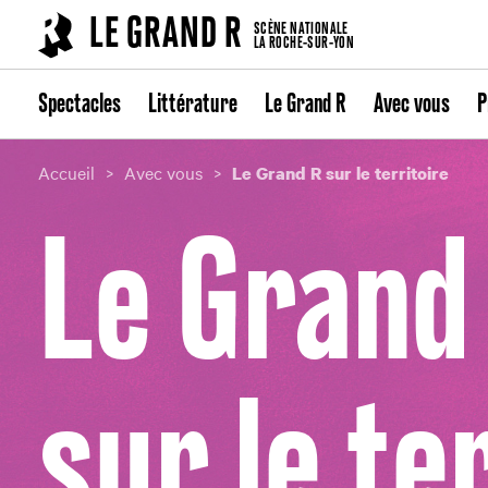
Cookies management panel
LE GRAND R
SCÈNE NATIONALE
LA ROCHE-SUR-YON
Spectacles
Littérature
Le Grand R
Avec vous
P
Accueil
Avec vous
Le Grand R sur le territoire
Le Grand
sur le te