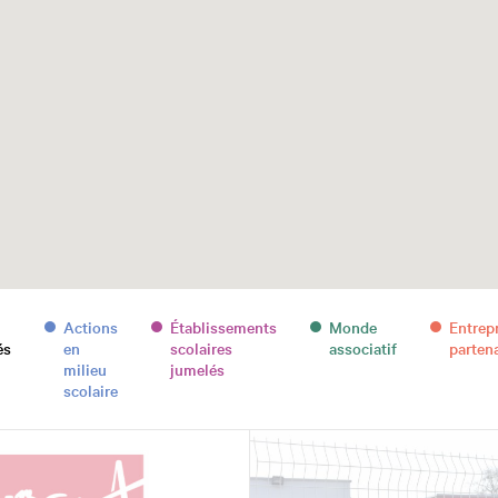
Actions
Établissements
Monde
Entrep
és
en
scolaires
associatif
parten
milieu
jumelés
scolaire