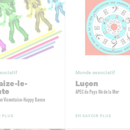
sociatif
Monde associatif
aize-le-
Luçon
mte
APEC du Pays Né de la Mer
ue Vicomtaise-Happy Dance
R PLUS
EN SAVOIR PLUS