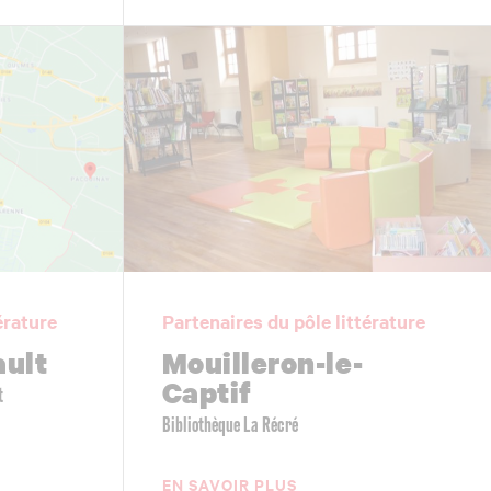
érature
Partenaires du pôle littérature
ault
Mouilleron-le-
Captif
t
Bibliothèque La Récré
EN SAVOIR PLUS