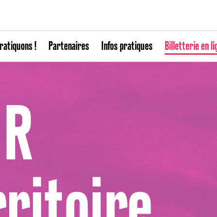
ratiquons !
Partenaires
Infos pratiques
Billetterie en li
 R
rritoire