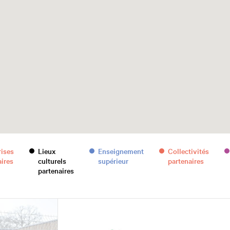
rises
Lieux
Enseignement
Collectivités
aires
culturels
supérieur
partenaires
partenaires