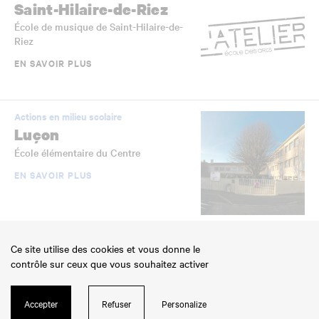
Saint-Hilaire-de-Riez
École de musique de Saint-Hilaire-de-
Riez
EN SAVOIR PLUS
Actions en milieu scolaire
Luçon
École élémentaire du Centre
EN SAVOIR PLUS
Établissements scolaires jumelés
Ce site utilise des cookies et vous donne le
La Roche-sur-Yon
contrôle sur ceux que vous souhaitez activer
École élémentaire Jean-Yole
EN SAVOIR PLUS
Accepter
Refuser
Personalize