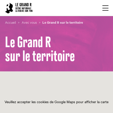
Cookies management panel
LE GRAND R
Ouvrir
SCÈNE NATIONALE
LA ROCHE-SUR-YON
Accueil
Avec vous
Le Grand R sur le territoire
Le Grand R
sur le territoire