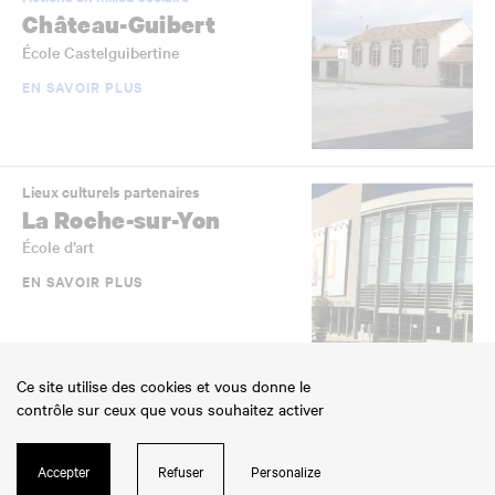
Château-Guibert
École Castelguibertine
EN SAVOIR PLUS
Lieux culturels partenaires
La Roche-sur-Yon
École d’art
EN SAVOIR PLUS
Ce site utilise des cookies et vous donne le
Actions en milieu scolaire
contrôle sur ceux que vous souhaitez activer
Aizenay
École de la Pénière
Accepter
Refuser
Personalize
EN SAVOIR PLUS