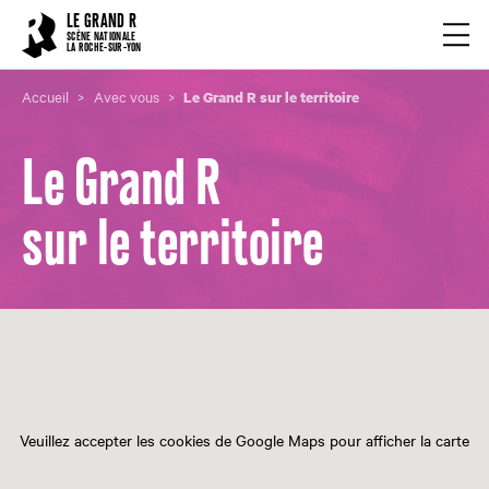
Cookies management panel
LE GRAND R
Ouvrir
SCÈNE NATIONALE
LA ROCHE-SUR-YON
Accueil
Avec vous
Le Grand R sur le territoire
Le Grand R
sur le territoire