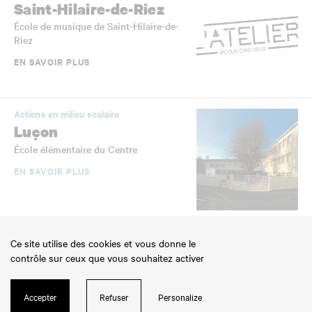
Saint-Hilaire-de-Riez
École de musique de Saint-Hilaire-de-
Riez
EN SAVOIR PLUS
Actions en milieu scolaire
Luçon
École élémentaire du Centre
EN SAVOIR PLUS
Établissements scolaires jumelés
Ce site utilise des cookies et vous donne le
La Roche-sur-Yon
contrôle sur ceux que vous souhaitez activer
École élémentaire Jean-Yole
EN SAVOIR PLUS
Accepter
Refuser
Personalize