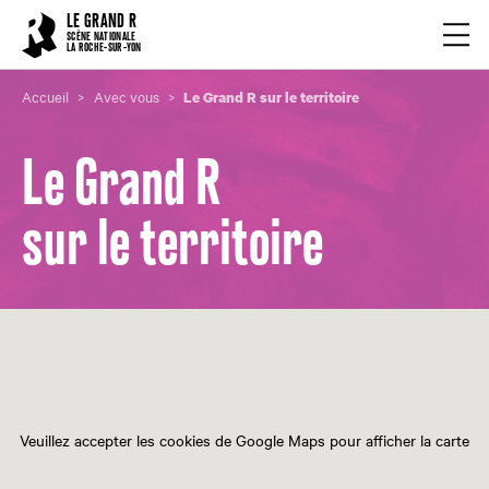
Cookies management panel
LE GRAND R
Ouvrir
SCÈNE NATIONALE
LA ROCHE-SUR-YON
Accueil
Avec vous
Le Grand R sur le territoire
Le Grand R
sur le territoire