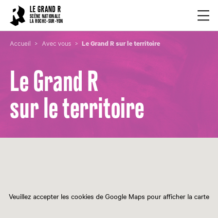
Cookies management panel
LE GRAND R
Ouvrir
SCÈNE NATIONALE
LA ROCHE-SUR-YON
Accueil
Avec vous
Le Grand R sur le territoire
Le Grand R
sur le territoire