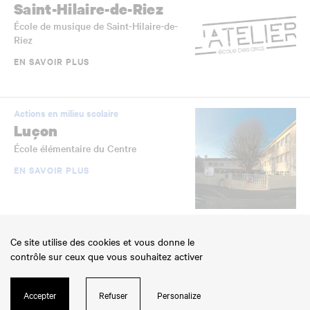
Saint-Hilaire-de-Riez
École de musique de Saint-Hilaire-de-
Riez
EN SAVOIR PLUS
Actions en milieu scolaire
Luçon
École élémentaire du Centre
EN SAVOIR PLUS
Établissements scolaires jumelés
Ce site utilise des cookies et vous donne le
La Roche-sur-Yon
contrôle sur ceux que vous souhaitez activer
École élémentaire Jean-Yole
EN SAVOIR PLUS
Accepter
Refuser
Personalize