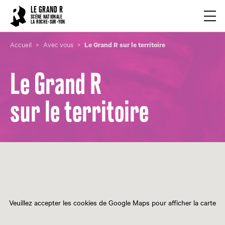
Cookies management panel
LE GRAND R
Ouvrir
SCÈNE NATIONALE
LA ROCHE-SUR-YON
Accueil
Avec vous
Le Grand R sur le territoire
Le Grand R
sur le territoire