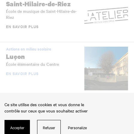
Saint-Hilaire-de-Riez
École de musique de Saint-Hilaire-de-
Riez
EN SAVOIR PLUS
Actions en milieu scolaire
Luçon
École élémentaire du Centre
EN SAVOIR PLUS
Établissements scolaires jumelés
Ce site utilise des cookies et vous donne le
La Roche-sur-Yon
contrôle sur ceux que vous souhaitez activer
École élémentaire Jean-Yole
EN SAVOIR PLUS
Accepter
Refuser
Personalize