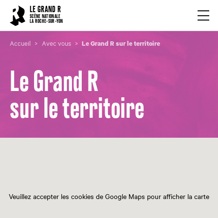
Cookies management panel
LE GRAND R
Ouvrir
SCÈNE NATIONALE
LA ROCHE-SUR-YON
Accueil
Avec vous
Le Grand R sur le territoire
Le Grand R
sur le territoire