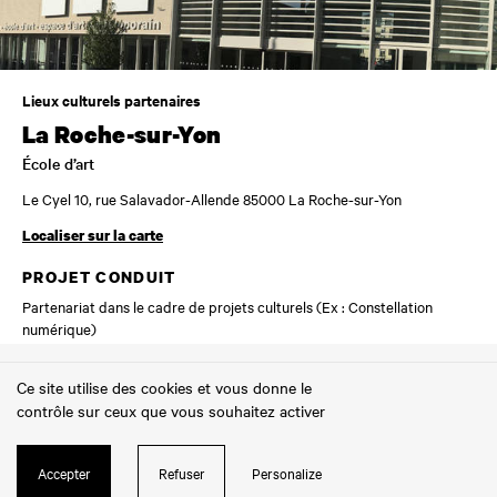
Lieux culturels partenaires
La Roche-sur-Yon
École d’art
Le Cyel 10, rue Salavador-Allende 85000 La Roche-sur-Yon
Localiser sur la carte
PROJET CONDUIT
Partenariat dans le cadre de projets culturels (Ex : Constellation
numérique)
Ce site utilise des cookies et vous donne le
Actions en milieu scolaire
contrôle sur ceux que vous souhaitez activer
Aizenay
École de la Pénière
Accepter
Refuser
Personalize
EN SAVOIR PLUS