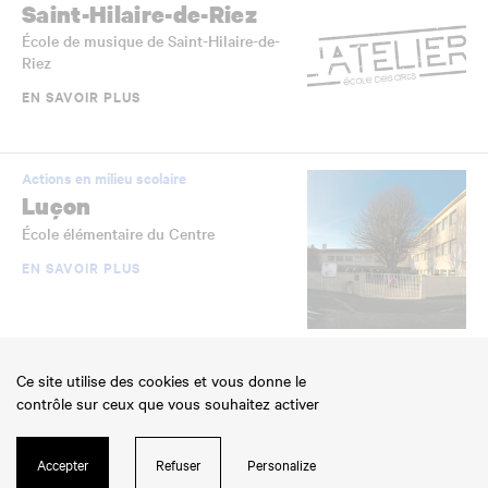
Saint-Hilaire-de-Riez
École de musique de Saint-Hilaire-de-
Riez
EN SAVOIR PLUS
Actions en milieu scolaire
Luçon
École élémentaire du Centre
EN SAVOIR PLUS
Établissements scolaires jumelés
Ce site utilise des cookies et vous donne le
La Roche-sur-Yon
contrôle sur ceux que vous souhaitez activer
École élémentaire Jean-Yole
EN SAVOIR PLUS
Accepter
Refuser
Personalize