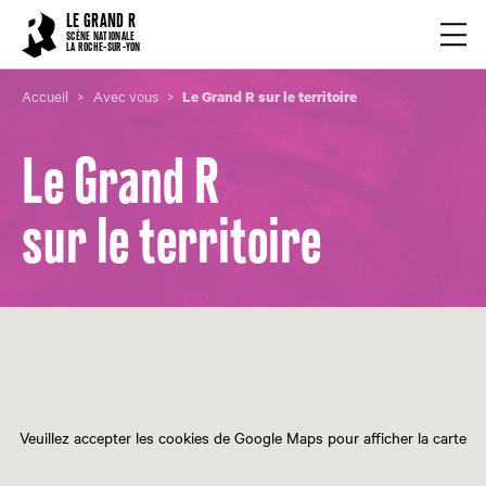
Cookies management panel
LE GRAND R
Ouvrir
SCÈNE NATIONALE
LA ROCHE-SUR-YON
Accueil
Avec vous
Le Grand R sur le territoire
Le Grand R
sur le territoire