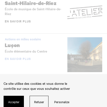
Saint-Hilaire-de-Riez
École de musique de Saint-Hilaire-de-
Riez
EN SAVOIR PLUS
Actions en milieu scolaire
Luçon
École élémentaire du Centre
EN SAVOIR PLUS
Établissements scolaires jumelés
Ce site utilise des cookies et vous donne le
La Roche-sur-Yon
contrôle sur ceux que vous souhaitez activer
École élémentaire Jean-Yole
EN SAVOIR PLUS
Accepter
Refuser
Personalize