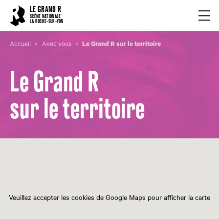
Cookies management panel
LE GRAND R
Ouvrir
SCÈNE NATIONALE
LA ROCHE-SUR-YON
Accueil
Avec vous
Le Grand R sur le territoire
Le Grand R
sur le territoire