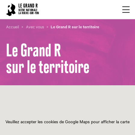
Cookies management panel
LE GRAND R
Ouvrir
SCÈNE NATIONALE
LA ROCHE-SUR-YON
Accueil
Avec vous
Le Grand R sur le territoire
Le Grand R
sur le territoire