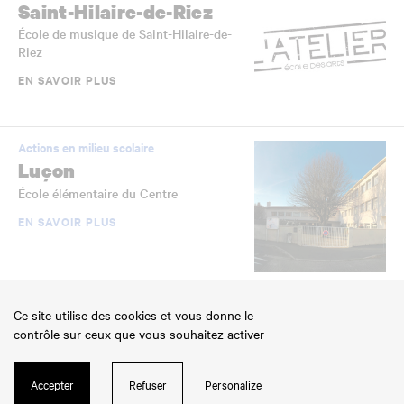
Saint-Hilaire-de-Riez
École de musique de Saint-Hilaire-de-
Riez
EN SAVOIR PLUS
Actions en milieu scolaire
Luçon
École élémentaire du Centre
EN SAVOIR PLUS
Établissements scolaires jumelés
Ce site utilise des cookies et vous donne le
La Roche-sur-Yon
contrôle sur ceux que vous souhaitez activer
École élémentaire Jean-Yole
EN SAVOIR PLUS
Accepter
Refuser
Personalize